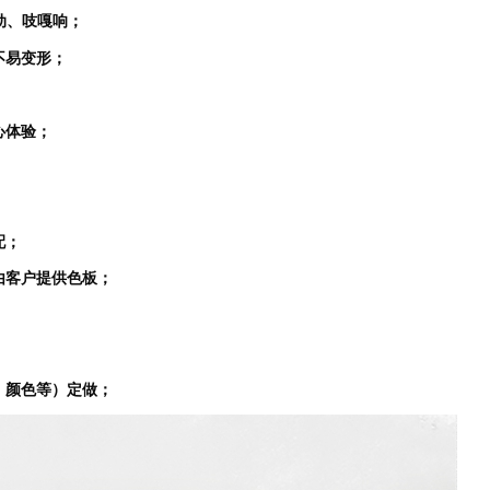
动、吱嘎响；
不易变形；
心体验；
配；
由客户提供色板；
、颜色等）定做；