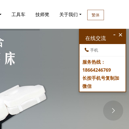
工具车
技师凳
关于我们
繁体
-
×
在线交流
手机
服务热线：
18664246769
长按手机号复制加
微信