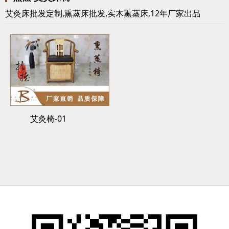
艾灸床批发定制,熏蒸床批发,实木熏蒸床,12年厂家出品
艾灸椅-01