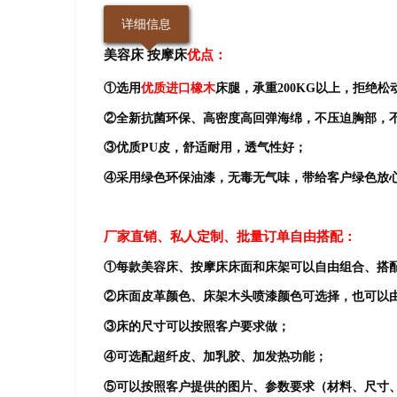
详细信息
美容床 按摩床
优点：
①选用
优质进口橡木
床腿，承重200KG以上，拒绝松
②全新抗菌环保、高密度高回弹海绵，不压迫胸部，
③优质PU皮，舒适耐用，透气性好；
④采用绿色环保油漆，无毒无气味，带给客户绿色放
厂家直销、私人定制、批量订单自由搭配：
①每款美容床、按摩床床面和床架可以自由组合、搭
②床面皮革颜色、床架木头喷漆颜色可选择，也可以
③床的尺寸可以按照客户要求做；
④可选配超纤皮、加乳胶、加发热功能；
⑤可以按照客户提供的图片、参数要求（材料、尺寸