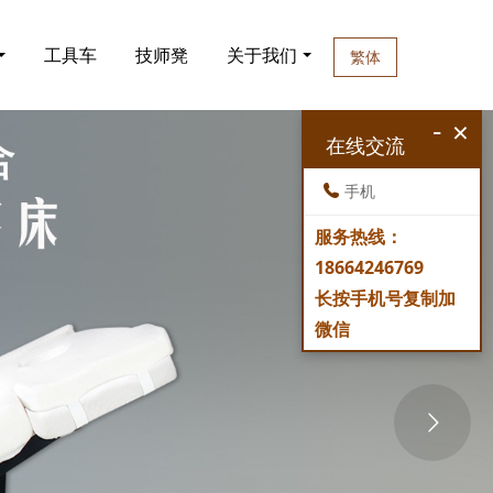
工具车
技师凳
关于我们
繁体
-
×
在线交流
手机
服务热线：
18664246769
长按手机号复制加
微信