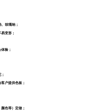
动、吱嘎响；
不易变形；
心体验；
配；
由客户提供色板；
、颜色等）定做；