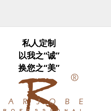
私人定制
以我之“诚”
换您之“美”