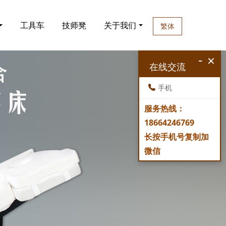
工具车
技师凳
关于我们
繁体
-
×
在线交流
手机
服务热线：
18664246769
长按手机号复制加
微信